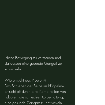
 diese Bewegung zu vermeiden und 
stattdessen eine gesunde Gangart zu 
entwickeln.
Wie entsteht das Problem?
Das Schieben der Beine im Hüftgelenk 
entsteht oft durch eine Kombination von 
Faktoren wie schlechter Körperhaltung, 
eine gesunde Gangart zu entwickeln. 