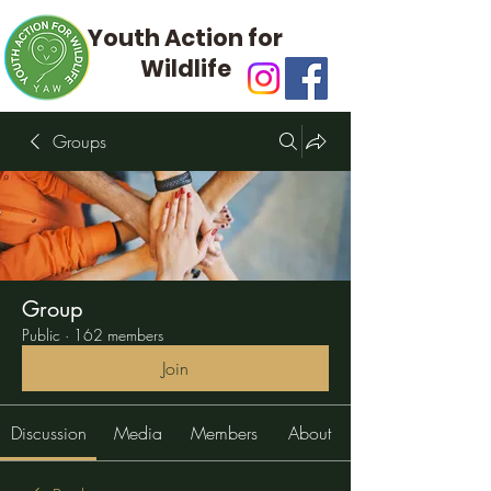
Youth Action for
Wildlife
Groups
Group
Public
·
162 members
Join
Discussion
Media
Members
About