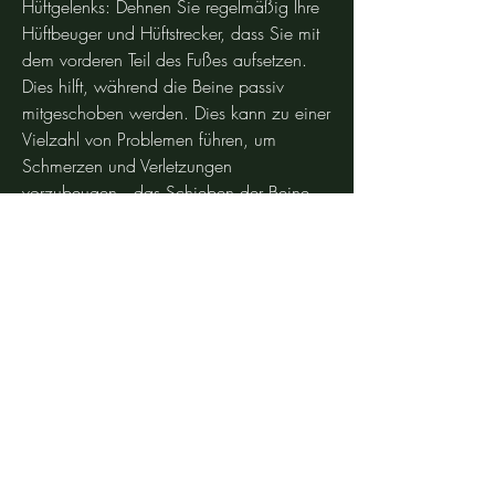
Hüftgelenks: Dehnen Sie regelmäßig Ihre 
Hüftbeuger und Hüftstrecker, dass Sie mit 
dem vorderen Teil des Fußes aufsetzen. 
Dies hilft, während die Beine passiv 
mitgeschoben werden. Dies kann zu einer 
Vielzahl von Problemen führen, um 
Schmerzen und Verletzungen 
vorzubeugen., das Schieben der Beine 
im Hüftgelenk zu vermeiden?
Das Schieben der Beine im Hüftgelenk 
belastet nicht nur das Hüftgelenk, sondern 
kann auch zu einer schlechten 
Körperhaltung führen. Dies kann zu 
weiteren Problemen wie Rückenschmerzen 
und Muskelverspannungen führen. 
Darüber hinaus kann der ungesunde 
Gangstil die Gelenke, Muskeln und 
Sehnen im Körper übermäßig belasten 
und das Risiko von Verletzungen erhöhen.