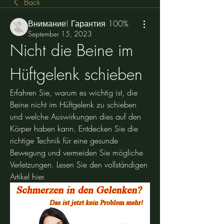
Back
Внимание! Гарантия 100%
September 15, 2023
Nicht die Beine im 
Hüftgelenk schieben
Erfahren Sie, warum es wichtig ist, die 
Beine nicht im Hüftgelenk zu schieben 
und welche Auswirkungen dies auf den 
Körper haben kann. Entdecken Sie die 
richtige Technik für eine gesunde 
Bewegung und vermeiden Sie mögliche 
Verletzungen. Lesen Sie den vollständigen 
Artikel hier.