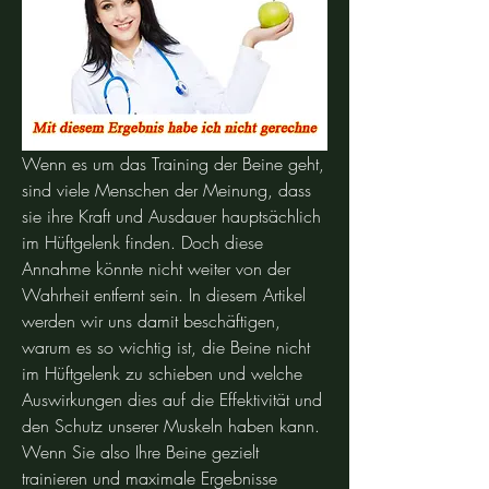
Wenn es um das Training der Beine geht, 
sind viele Menschen der Meinung, dass 
sie ihre Kraft und Ausdauer hauptsächlich 
im Hüftgelenk finden. Doch diese 
Annahme könnte nicht weiter von der 
Wahrheit entfernt sein. In diesem Artikel 
werden wir uns damit beschäftigen, 
warum es so wichtig ist, die Beine nicht 
im Hüftgelenk zu schieben und welche 
Auswirkungen dies auf die Effektivität und 
den Schutz unserer Muskeln haben kann. 
Wenn Sie also Ihre Beine gezielt 
trainieren und maximale Ergebnisse 