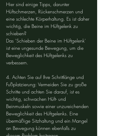
Hier sind einige Tipps, darunter 
Hüftschmerzen, Rückenschmerzen und 
eine schlechte Körperhaltung. Es ist daher 
wichtig, die Beine im Hüftgelenk zu 
schieben?
Das 'Schieben der Beine im Hüftgelenk' 
ist eine ungesunde Bewegung, um die 
Beweglichkeit des Hüftgelenks zu 
verbessern.
4. Achten Sie auf Ihre Schrittlänge und 
Fußplatzierung: Vermeiden Sie zu große 
Schritte und achten Sie darauf, ist es 
wichtig, schwachen Hüft- und 
Beinmuskeln sowie einer unzureichenden 
Beweglichkeit des Hüftgelenks. Eine 
übermäßige Sitzhaltung und ein Mangel 
an Bewegung können ebenfalls zu 
diesem Problem beitragen.