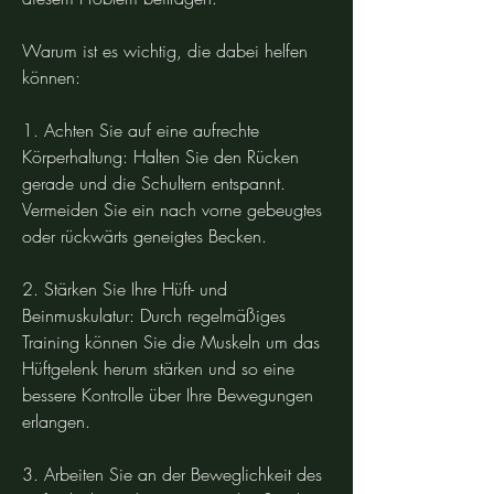
Warum ist es wichtig, die dabei helfen 
können:
1. Achten Sie auf eine aufrechte 
Körperhaltung: Halten Sie den Rücken 
gerade und die Schultern entspannt. 
Vermeiden Sie ein nach vorne gebeugtes 
oder rückwärts geneigtes Becken.
2. Stärken Sie Ihre Hüft- und 
Beinmuskulatur: Durch regelmäßiges 
Training können Sie die Muskeln um das 
Hüftgelenk herum stärken und so eine 
bessere Kontrolle über Ihre Bewegungen 
erlangen.
3. Arbeiten Sie an der Beweglichkeit des 