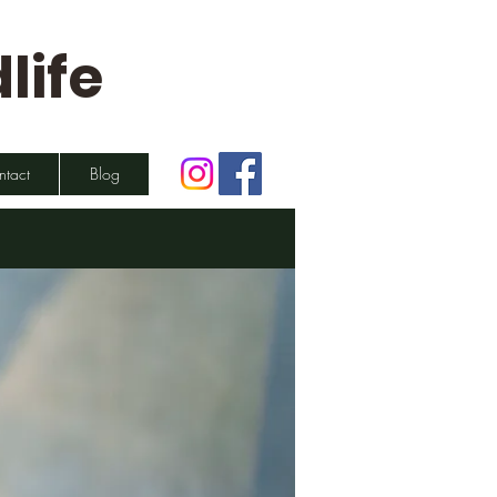
life
ntact
Blog