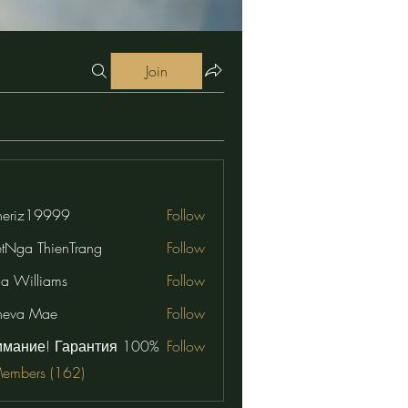
Join
eriz19999
Follow
19999
etNga ThienTrang
Follow
na Williams
Follow
neva Mae
Follow
имание! Гарантия 100%
Follow
Members (162)