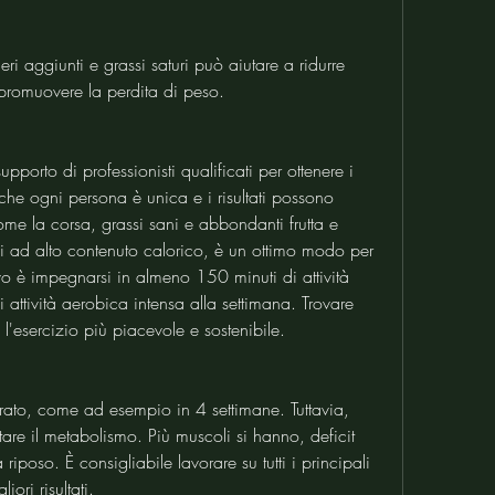
ri aggiunti e grassi saturi può aiutare a ridurre 
promuovere la perdita di peso.
upporto di professionisti qualificati per ottenere i 
a che ogni persona è unica e i risultati possono 
ome la corsa, grassi sani e abbondanti frutta e 
bi ad alto contenuto calorico, è un ottimo modo per 
ivo è impegnarsi in almeno 150 minuti di attività 
ttività aerobica intensa alla settimana. Trovare 
 l'esercizio più piacevole e sostenibile.
urato, come ad esempio in 4 settimane. Tuttavia, 
are il metabolismo. Più muscoli si hanno, deficit 
riposo. È consigliabile lavorare su tutti i principali 
ori risultati.