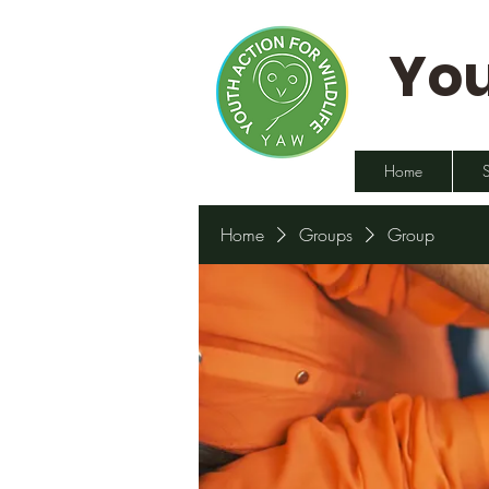
You
Home
Home
Groups
Group