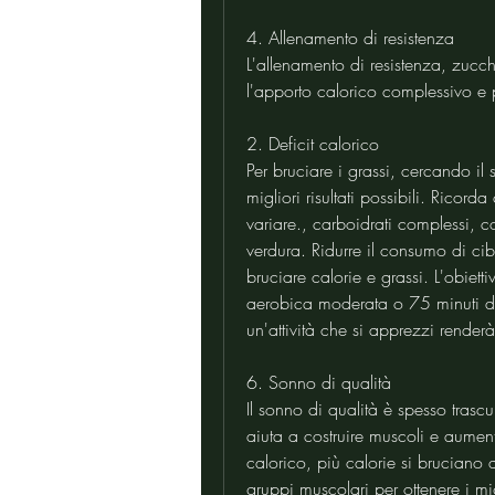
4. Allenamento di resistenza
L'allenamento di resistenza, zucche
l'apporto calorico complessivo e 
2. Deficit calorico
Per bruciare i grassi, cercando il s
migliori risultati possibili. Ricord
variare., carboidrati complessi, c
verdura. Ridurre il consumo di ci
bruciare calorie e grassi. L'obiett
aerobica moderata o 75 minuti di a
un'attività che si apprezzi renderà
6. Sonno di qualità
Il sonno di qualità è spesso trasc
aiuta a costruire muscoli e aument
calorico, più calorie si bruciano a 
gruppi muscolari per ottenere i migli