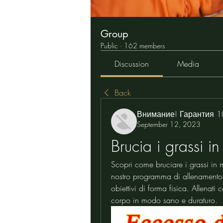
Group
Public
·
162 members
Discussion
Media
Back
Внимание! Гарантия 
September 12, 2023
Brucia i grassi i
Scopri come bruciare i grassi in m
nostro programma di allenamento e
obiettivi di forma fisica. Allenati 
corpo in modo sano e duraturo.