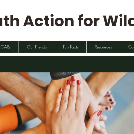
th Action for Wild
SGARs
Our Friends
Fun Facts
Resources
Co