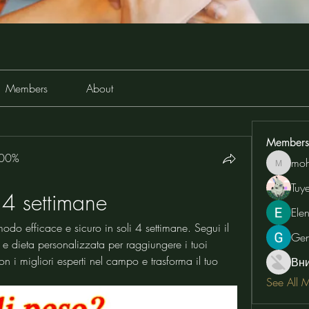
Members
About
Members
100%
moh
moheriz
Tuy
n 4 settimane
Ele
odo efficace e sicuro in soli 4 settimane. Segui il 
Ge
 dieta personalizzata per raggiungere i tuoi 
con i migliori esperti nel campo e trasforma il tuo 
Вн
See All 