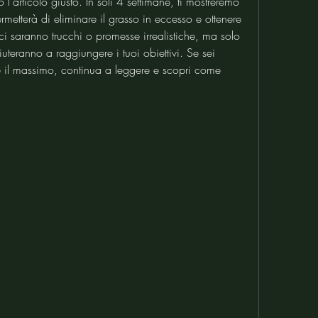
o l'articolo giusto. In soli 4 settimane, ti mostreremo 
etterà di eliminare il grasso in eccesso e ottenere 
i saranno trucchi o promesse irrealistiche, ma solo 
aiuteranno a raggiungere i tuoi obiettivi. Se sei 
e il massimo, continua a leggere e scopri come 