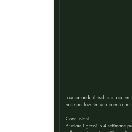
 aumentando il rischio di accumulo di grasso. Cerca di dormire almeno 7-8 ore a 
notte per favorire una corretta per
Conclusioni
Bruciare i grassi in 4 settimane p