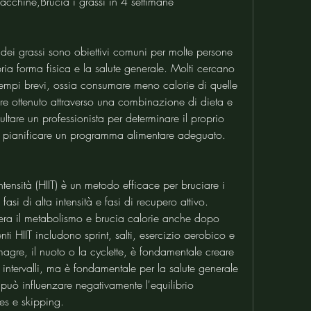
macchine,Brucia i grassi in 4 settimane
 dei grassi sono obiettivi comuni per molte persone 
ia forma fisica e la salute generale. Molti cercano 
 tempi brevi, ossia consumare meno calorie di quelle 
e ottenuto attraverso una combinazione di dieta e 
sultare un professionista per determinare il proprio 
e pianificare un programma alimentare adeguato.
ntensità (HIIT) è un metodo efficace per bruciare i 
fasi di alta intensità e fasi di recupero attivo. 
era il metabolismo e brucia calorie anche dopo 
i HIIT includono sprint, salti, esercizio aerobico e 
gre, il nuoto o la cyclette, è fondamentale creare 
 intervalli, ma è fondamentale per la salute generale 
può influenzare negativamente l'equilibrio 
es e skipping.