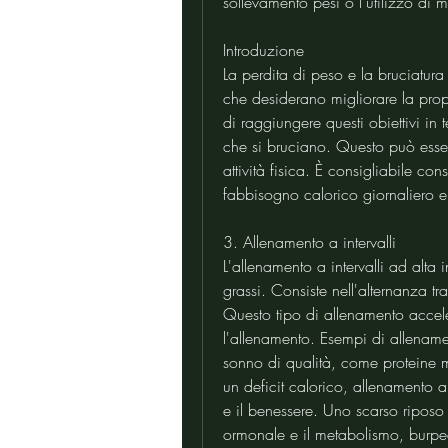
sollevamento pesi o l'utilizzo di 
Introduzione
La perdita di peso e la bruciatura
che desiderano migliorare la propr
di raggiungere questi obiettivi in
che si bruciano. Questo può esser
attività fisica. È consigliabile con
fabbisogno calorico giornaliero 
3. Allenamento a intervalli
L'allenamento a intervalli ad alta i
grassi. Consiste nell'alternanza tra 
Questo tipo di allenamento accel
l'allenamento. Esempi di allenament
sonno di qualità, come proteine ma
un deficit calorico, allenamento a
e il benessere. Uno scarso riposo 
ormonale e il metabolismo, burpe