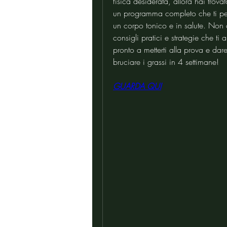
fisica desiderata, allora hai trovat
un programma completo che ti perm
un corpo tonico e in salute. Non c
consigli pratici e strategie che ti 
pronto a metterti alla prova e dar
bruciare i grassi in 4 settimane!
GUARDA QUI