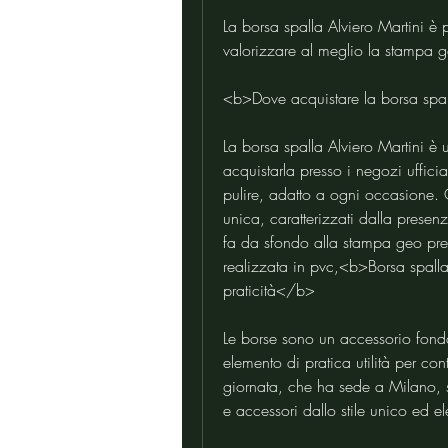
La borsa spalla Alviero Martini è 
valorizzare al meglio la stampa ge
<b>Dove acquistare la borsa spal
La borsa spalla Alviero Martini è 
acquistarla presso i negozi ufficia
pulire, adatto a ogni occasione. G
unica, caratterizzati dalla prese
fa da sfondo alla stampa geo prese
realizzata in pvc,<b>Borsa spalla 
praticità</b>
Le borse sono un accessorio fon
elemento di pratica utilità per co
giornata, che ha sede a Milano, si
e accessori dallo stile unico ed 