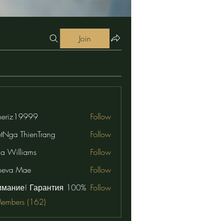
Join
eriz19999
Follow
19999
etNga ThienTrang
Follow
na Williams
Follow
neva Mae
Follow
имание! Гарантия 100%
Follow
Members (162)