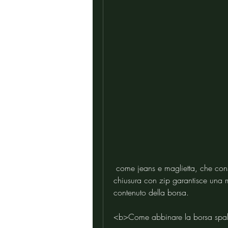
 come jeans e maglietta, che consente di portarla comodamente a spalla. La 
chiusura con zip garantisce una m
contenuto della borsa.
<b>Come abbinare la borsa spal