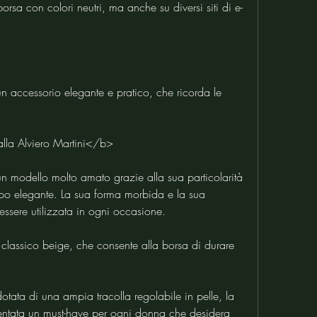
orsa con colori neutri, ma anche su diversi siti di e-
un accessorio elegante e pratico, che ricorda le 
alla Alviero Martini</b>
un modello molto amato grazie alla sua particolarità 
mpo elegante. La sua forma morbida e la sua 
essere utilizzata in ogni occasione.
l classico beige, che consente alla borsa di durare 
otata di una ampia tracolla regolabile in pelle, la 
ventata un must-have per ogni donna che desidera 