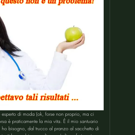
o esperto di moda (ok, forse non proprio, ma ci 
sa è praticamente la mia vita. È il mio santuario 
i ho bisogno, dal trucco al pranzo al sacchetto di 