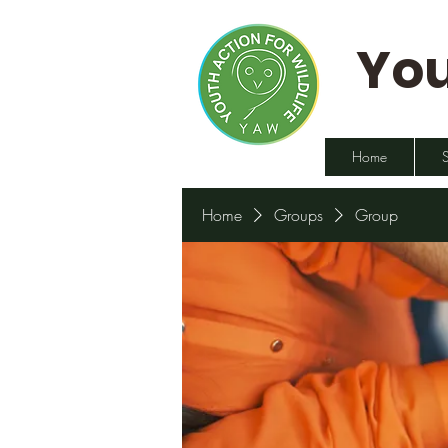
You
Home
Home
Groups
Group