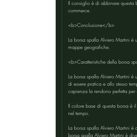
Il consiglio è di abbinare questa b
commerce.
<b>Conclusione</b>
La borsa spalla Alviero Martini è 
mappe geografiche.
<b>Caratteristiche della borsa sp
La borsa spalla Alviero Martini è 
di essere pratica e allo stesso te
capienza la rendono perfetta per 
Il colore base di questa borsa è i
nel tempo.
La borsa spalla Alviero Martini è d
borsa spalla Alviero Martini è di