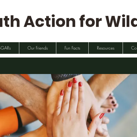
th Action for Wild
SGARs
Our Friends
Fun Facts
Resources
Co