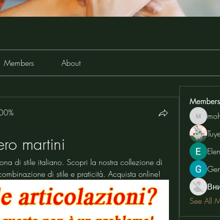
Members
About
Members
100%
moh
moheriz
Tuy
ero martini
Ele
na di stile italiano. Scopri la nostra collezione di 
Ge
combinazione di stile e praticità. Acquista online!
Вн
See All 