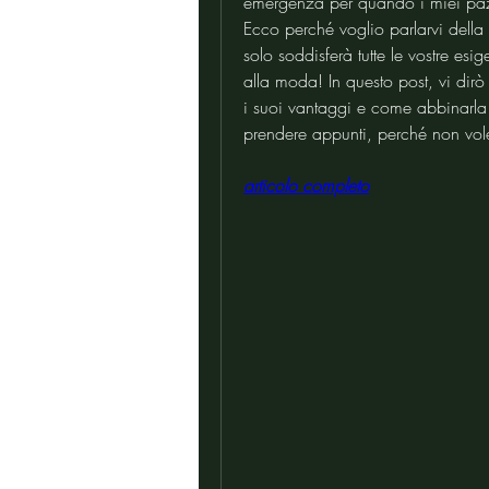
emergenza per quando i miei pazi
Ecco perché voglio parlarvi della
solo soddisferà tutte le vostre esi
alla moda! In questo post, vi dirò 
i suoi vantaggi e come abbinarla ai
prendere appunti, perché non vol
articolo completo