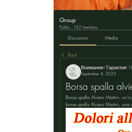
Group
Public
·
162 members
Discussion
Media
Back
Внимание! Гарантия 
September 4, 2023
Borsa spalla alvi
Borsa spalla Alviero Martini, un'ico
borse spalla Alviero Martini, una 