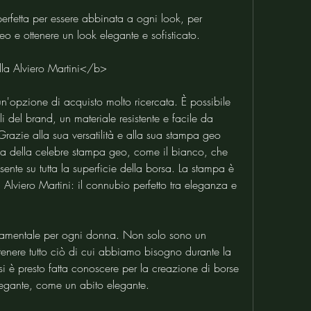
perfetta per essere abbinata a ogni look, per 
o e ottenere un look elegante e sofisticato.
la Alviero Martini</b>
un'opzione di acquisto molto ricercata. È possibile 
li del brand, un materiale resistente e facile da 
razie alla sua versatilità e alla sua stampa geo 
nza della celebre stampa geo, come il bianco, che 
nte su tutta la superficie della borsa. La stampa è 
Alviero Martini: il connubio perfetto tra eleganza e 
damentale per ogni donna. Non solo sono un 
ntenere tutto ciò di cui abbiamo bisogno durante la 
 è presto fatta conoscere per la creazione di borse 
elegante, come un abito elegante.