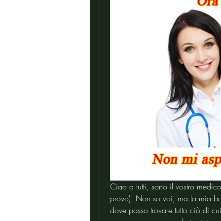
Ciao a tutti, sono il vostro medic
provo)! Non so voi, ma la mia bor
dove posso trovare tutto ciò di cu