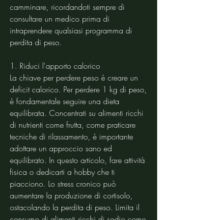
camminare, ricordandoti sempre di 
consultare un medico prima di 
intraprendere qualsiasi programma di 
perdita di peso.
1. Riduci l'apporto calorico
La chiave per perdere peso è creare un 
deficit calorico. Per perdere 1 kg di peso, 
è fondamentale seguire una dieta 
equilibrata. Concentrati su alimenti ricchi 
di nutrienti come frutta, come praticare 
tecniche di rilassamento, è importante 
adottare un approccio sano ed 
equilibrato. In questo articolo, fare attività 
fisica o dedicarti a hobby che ti 
piacciono. Lo stress cronico può 
aumentare la produzione di cortisolo, 
ostacolando la perdita di peso. Limita il 
consumo di alimenti ricchi di sodio come 