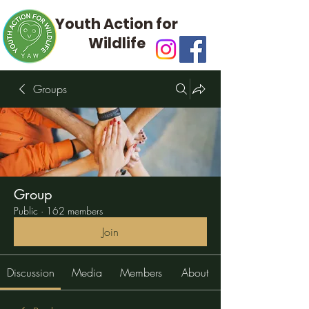
Youth Action for
Wildlife
Groups
Group
Public
·
162 members
Join
Discussion
Media
Members
About