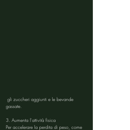
 gli zuccheri aggiunti e le bevande 
gassate.
3. Aumenta l'attività fisica
Per accelerare la perdita di peso, come 