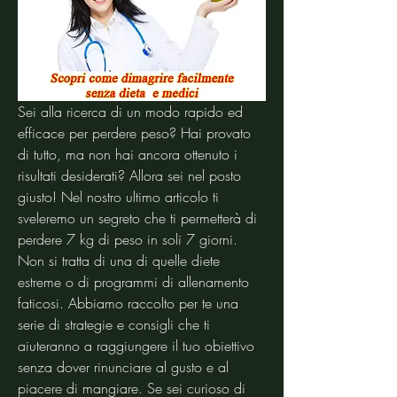
Sei alla ricerca di un modo rapido ed 
efficace per perdere peso? Hai provato 
di tutto, ma non hai ancora ottenuto i 
risultati desiderati? Allora sei nel posto 
giusto! Nel nostro ultimo articolo ti 
sveleremo un segreto che ti permetterà di 
perdere 7 kg di peso in soli 7 giorni. 
Non si tratta di una di quelle diete 
estreme o di programmi di allenamento 
faticosi. Abbiamo raccolto per te una 
serie di strategie e consigli che ti 
aiuteranno a raggiungere il tuo obiettivo 
senza dover rinunciare al gusto e al 
piacere di mangiare. Se sei curioso di 