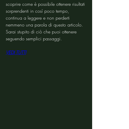
scoprire come è possibile ottenere risultati 
sorprendenti in così poco tempo, 
continua a leggere e non perderti 
nemmeno una parola di questo articolo. 
Sarai stupito di ciò che puoi ottenere 
seguendo semplici passaggi.
VEDI TUTTI