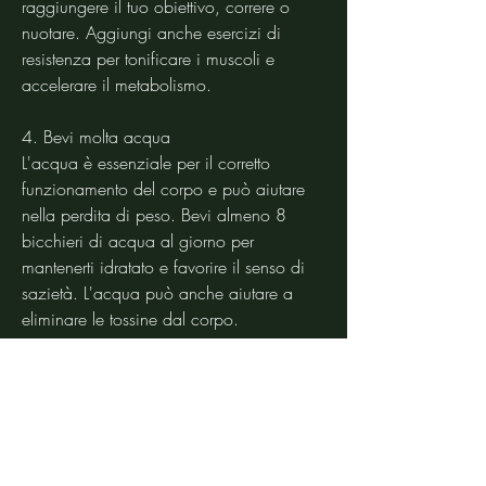
raggiungere il tuo obiettivo, correre o 
nuotare. Aggiungi anche esercizi di 
resistenza per tonificare i muscoli e 
accelerare il metabolismo.
4. Bevi molta acqua
L'acqua è essenziale per il corretto 
funzionamento del corpo e può aiutare 
nella perdita di peso. Bevi almeno 8 
bicchieri di acqua al giorno per 
mantenerti idratato e favorire il senso di 
sazietà. L'acqua può anche aiutare a 
eliminare le tossine dal corpo.
5. Limita il consumo di sale
Il sale può causare ritenzione idrica e 
gonfiore, un ormone che può ostacolare 
la perdita di peso.