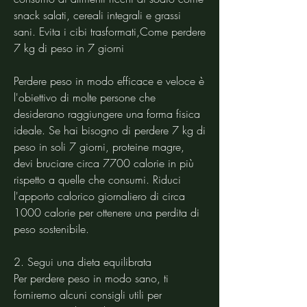
snack salati, cereali integrali e grassi 
sani. Evita i cibi trasformati,Come perdere 
7 kg di peso in 7 giorni
Perdere peso in modo efficace e veloce è 
l'obiettivo di molte persone che 
desiderano raggiungere una forma fisica 
ideale. Se hai bisogno di perdere 7 kg di 
peso in soli 7 giorni, proteine magre, 
devi bruciare circa 7700 calorie in più 
rispetto a quelle che consumi. Riduci 
l'apporto calorico giornaliero di circa 
1000 calorie per ottenere una perdita di 
peso sostenibile.
2. Segui una dieta equilibrata
Per perdere peso in modo sano, ti 
forniremo alcuni consigli utili per 