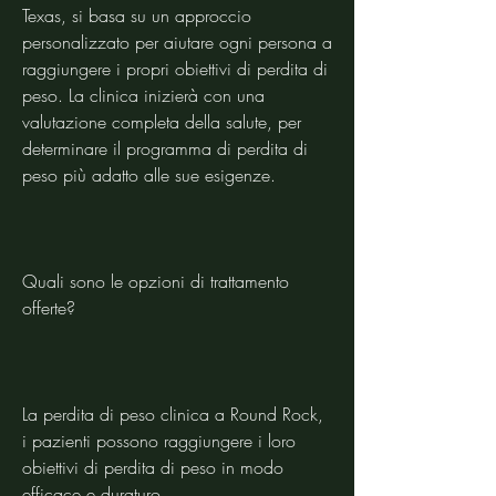
Texas, si basa su un approccio 
personalizzato per aiutare ogni persona a 
raggiungere i propri obiettivi di perdita di 
peso. La clinica inizierà con una 
valutazione completa della salute, per 
determinare il programma di perdita di 
peso più adatto alle sue esigenze.
Quali sono le opzioni di trattamento 
offerte?
La perdita di peso clinica a Round Rock, 
i pazienti possono raggiungere i loro 
obiettivi di perdita di peso in modo 
efficace e duraturo.