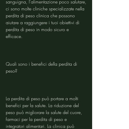
sanguigna, l'alimentazione poco salutare, 
ci sono molte cliniche specializzate nella 
perdita di peso clinica che possono 
aiutare a raggiungere i tuoi obiettivi di 
perdita di peso in modo sicuro e 
efficace. 
Quali sono i benefici della perdita di 
peso?
La perdita di peso può portare a molti 
benefici per la salute. La riduzione del 
peso può migliorare la salute del cuore, 
farmaci per la perdita di peso e 
integratori alimentari. La clinica può 