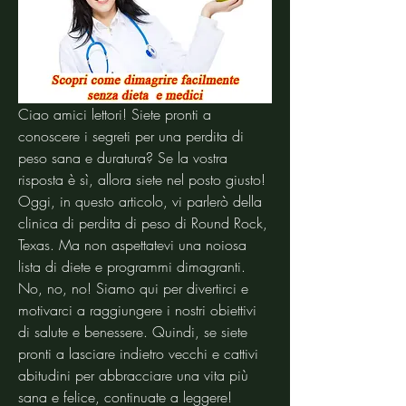
Ciao amici lettori! Siete pronti a 
conoscere i segreti per una perdita di 
peso sana e duratura? Se la vostra 
risposta è sì, allora siete nel posto giusto! 
Oggi, in questo articolo, vi parlerò della 
clinica di perdita di peso di Round Rock, 
Texas. Ma non aspettatevi una noiosa 
lista di diete e programmi dimagranti. 
No, no, no! Siamo qui per divertirci e 
motivarci a raggiungere i nostri obiettivi 
di salute e benessere. Quindi, se siete 
pronti a lasciare indietro vecchi e cattivi 
abitudini per abbracciare una vita più 
sana e felice, continuate a leggere!