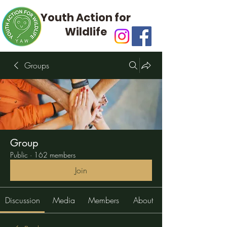
Youth Action for
Wildlife
Groups
Group
Public
·
162 members
Join
Discussion
Media
Members
About