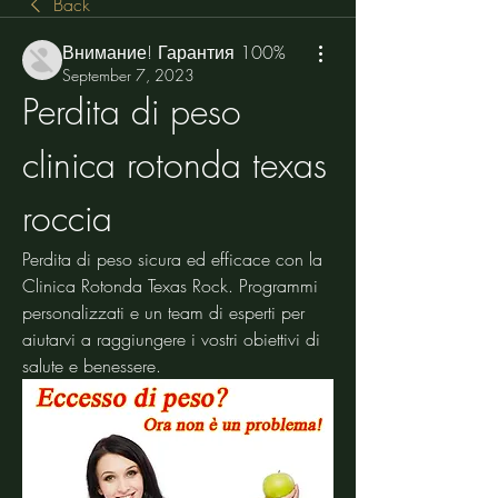
Back
Внимание! Гарантия 100%
September 7, 2023
Perdita di peso 
clinica rotonda texas 
roccia
Perdita di peso sicura ed efficace con la 
Clinica Rotonda Texas Rock. Programmi 
personalizzati e un team di esperti per 
aiutarvi a raggiungere i vostri obiettivi di 
salute e benessere.