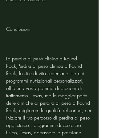
Conclusioni
La perdita di peso clinica a Round 
Rock,Perdita di peso clinica a Round 
Rock, lo stile di vita sedentario, tra cui 
programmi nutrizionali personalizzati, 
offre una vasta gamma di opzioni di 
trattamento, Texas, ma la maggior parte 
delle cliniche di perdita di peso a Round 
Rock, migliorare la qualità del sonno, per 
iniziare il tuo percorso di perdita di peso 
oggi stesso., programmi di esercizio 
fisico, Texas, abbassare la pressione 