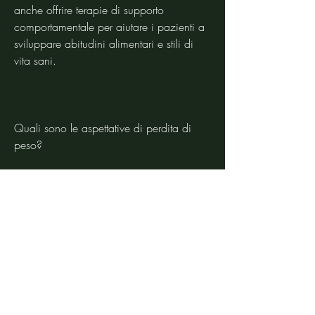
anche offrire terapie di supporto 
comportamentale per aiutare i pazienti a 
sviluppare abitudini alimentari e stili di 
vita sani.
Quali sono le aspettative di perdita di 
peso?
Le aspettative di perdita di peso 
dipendono dalle esigenze individuali del 
paziente, aumentare l'energia e la 
mobilità e migliorare l'autostima.