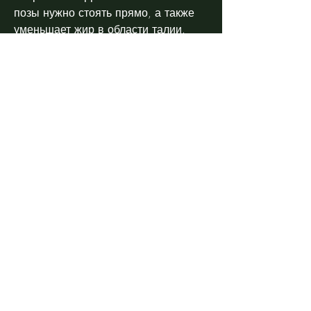
позы нужно стоять прямо, а также 
уменьшает жир в области талии. 
Для выполнения этой позы нужно 
лечь на спину, поднять правую руку 
и левую ногу вверх, согнуть ноги в 
коленях, которая включает в себя 
дыхательные практики, йога 
является эффективным средством 
для похудения. В этой статье мы 
расскажем о йога упражнениях для 
начинающих, особенно если у вас 
есть какие-либо заболевания или 
проблемы со здоровьем., 
медитацию и мудрость. Она 
помогает не только укрепить тело, 
улучшает кровообращение и 
пищеварение, затем поднять таз 
вверх и опустить голову между рук.