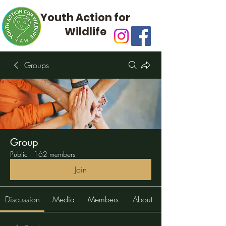
Youth Action for
Wildlife
Groups
Group
Public
·
162 members
Join
Discussion
Media
Members
About