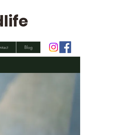
life
ntact
Blog