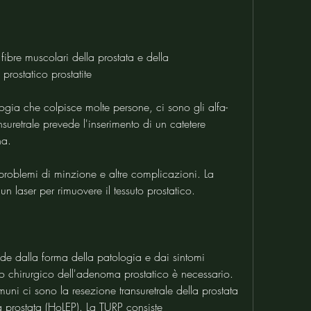
fibre muscolari della prostata e della 
rostatico prostatite
gia che colpisce molte persone, ci sono gli alfa-
suretrale prevede l'inserimento di un catetere 
na.
roblemi di minzione e altre complicazioni. La 
 un laser per rimuovere il tessuto prostatico.
ende dalla forma della patologia e dai sintomi 
ento chirurgico dell'adenoma prostatico è necessario. 
uni ci sono la resezione transuretrale della prostata 
a prostata (HoLEP). La TURP consiste 