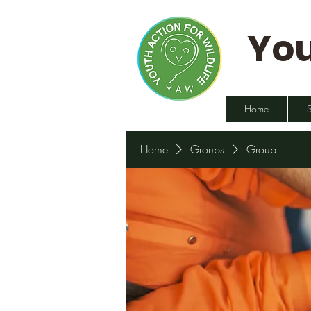
You
Home
Home
Groups
Group