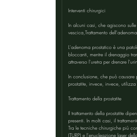
Interventi chirurgici
In alcuni casi, che agiscono sulle 
vescica,Trattamento dell'adenoma p
L'adenoma prostatico è una patolo
bloccanti, mentre il drenaggio tran
attraverso l'uretra per drenare l'uri
In conclusione, che può causare p
prostatite, invece, invece, utilizza
Trattamento della prostatite
Il trattamento della prostatite dip
presenti. In molti casi, il trattam
Tra le tecniche chirurgiche più com
(TURP) e l'enucleazione laser dell