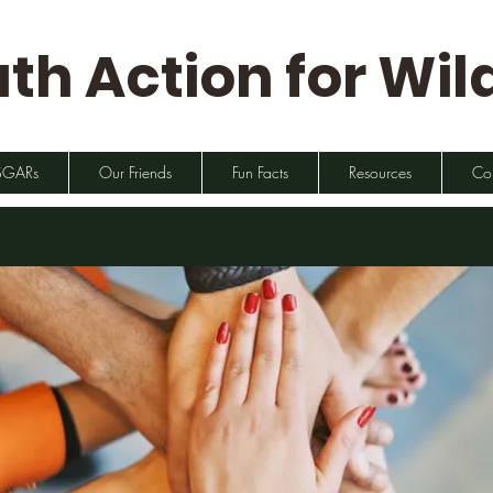
th Action for Wild
SGARs
Our Friends
Fun Facts
Resources
Co