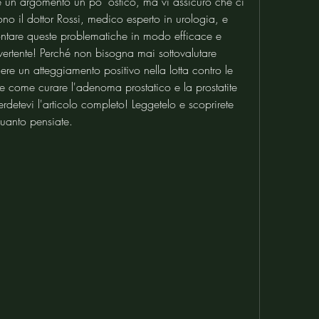
e un argomento un po' ostico, ma vi assicuro che ci 
no il dottor Rossi, medico esperto in urologia, e 
ontare queste problematiche in modo efficace e 
ivertente! Perché non bisogna mai sottovalutare 
re un atteggiamento positivo nella lotta contro le 
re come curare l'adenoma prostatico e la prostatite 
rdetevi l'articolo completo! Leggetelo e scoprirete 
quanto pensiate.