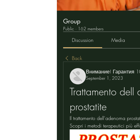
Group
Public
·
162 members
Discussion
Media
Back
Внимание! Гарантия 
September 1, 2023
Trattamento dell
prostatite
Il trattamento dell'adenoma prostat
Scopri i metodi terapeutici più effi