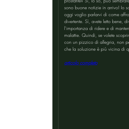
prostatite? Sì, lo so, può sembrar
sono buone notizie in arrivo! Io so
oggi voglio parlarvi di come affr
divertente. Sì, avete letto bene, d
l'importanza di ridere e di mantene
malattie. Quindi, se volete scopri
con un pizzico di allegria, non pe
che la soluzione è più vicina di 
articolo completo