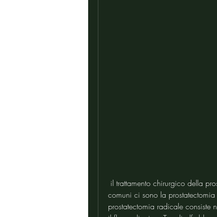
 il trattamento chirurgico della prostatite è necessario. Tra le tecniche chirurgiche più 
comuni ci sono la prostatectomia r
prostatectomia radicale consiste n