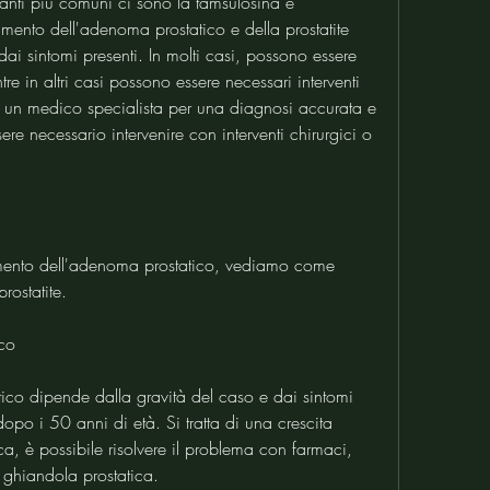
occanti più comuni ci sono la tamsulosina e 
ttamento dell'adenoma prostatico e della prostatite 
ai sintomi presenti. In molti casi, possono essere 
ntre in altri casi possono essere necessari interventi 
e un medico specialista per una diagnosi accurata e 
e necessario intervenire con interventi chirurgici o 
attamento dell'adenoma prostatico, vediamo come 
rostatite.
ico
tico dipende dalla gravità del caso e dai sintomi 
 dopo i 50 anni di età. Si tratta di una crescita 
, è possibile risolvere il problema con farmaci, 
 ghiandola prostatica.