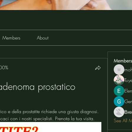
Members
About
Members
100%
moh
moheriz
Tuy
 adenoma prostatico 
Ele
Ge
ico e della prostatite richiede una giusta diagnosi. 
Вн
caci con i nostri specialisti. Prenota la tua visita.
See All 