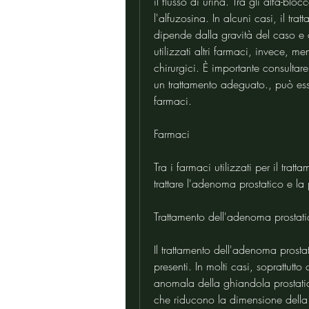
il flusso di urina. Tra gli alfa-bl
l'alfuzosina. In alcuni casi, il tra
dipende dalla gravità del caso e d
utilizzati altri farmaci, invece, me
chirurgici. È importante consultar
un trattamento adeguato., può esser
farmaci.
Farmaci
Tra i farmaci utilizzati per il tr
trattare l'adenoma prostatico e la p
Trattamento dell'adenoma prostat
Il trattamento dell'adenoma prosta
presenti. In molti casi, soprattutto
anomala della ghiandola prostatica
che riducono la dimensione della