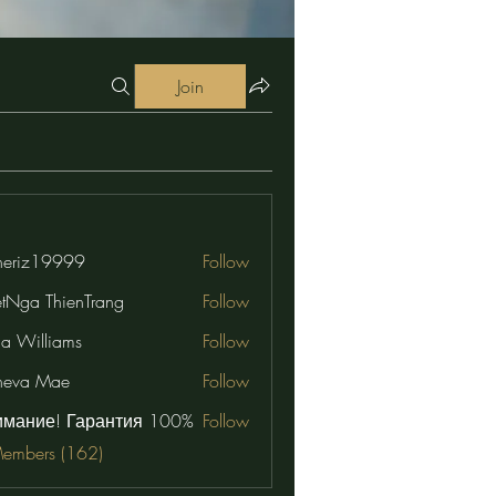
Join
eriz19999
Follow
19999
etNga ThienTrang
Follow
na Williams
Follow
neva Mae
Follow
имание! Гарантия 100%
Follow
Members (162)