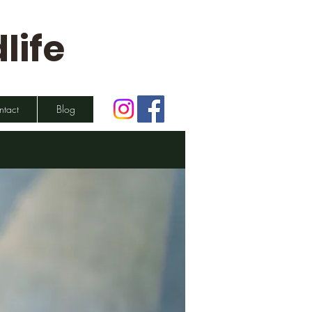
life
ntact
Blog