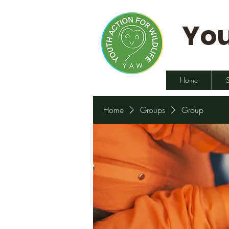
You
Home
Home
Groups
Group