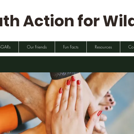
th Action for Wild
SGARs
Our Friends
Fun Facts
Resources
Co