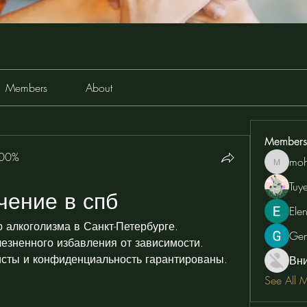
Members
About
Members
100%
moh
moheriz
Tuy
чение в спб
Ele
 алкоголизма в Санкт-Петербурге. 
Ge
зненного избавления от зависимости. 
сты и конфиденциальность гарантированы.
Вн
See All 