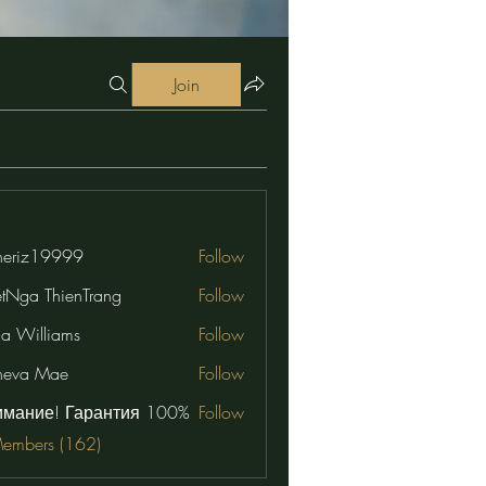
Join
eriz19999
Follow
19999
etNga ThienTrang
Follow
na Williams
Follow
neva Mae
Follow
имание! Гарантия 100%
Follow
Members (162)