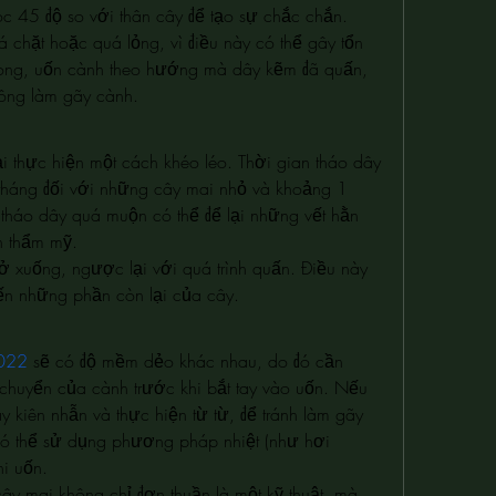
c 45 độ so với thân cây để tạo sự chắc chắn.
 chặt hoặc quá lỏng, vì điều này có thể gây tổn 
ong, uốn cành theo hướng mà dây kẽm đã quấn, 
hông làm gãy cành.
 thực hiện một cách khéo léo. Thời gian tháo dây 
tháng đối với những cây mai nhỏ và khoảng 1 
 tháo dây quá muộn có thể để lại những vết hằn 
n thẩm mỹ.
rở xuống, ngược lại với quá trình quấn. Điều này 
đến những phần còn lại của cây.
2022
 sẽ có độ mềm dẻo khác nhau, do đó cần 
chuyển của cành trước khi bắt tay vào uốn. Nếu 
kiên nhẫn và thực hiện từ từ, để tránh làm gãy 
có thể sử dụng phương pháp nhiệt (như hơi 
i uốn.
y mai không chỉ đơn thuần là một kỹ thuật, mà 