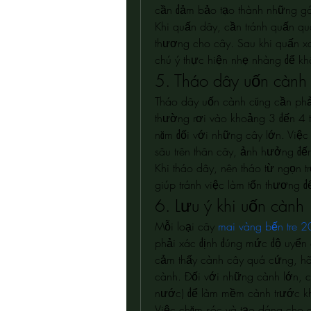
cần đảm bảo tạo thành những gó
Khi quấn dây, cần tránh quấn quá
thương cho cây. Sau khi quấn x
chú ý thực hiện nhẹ nhàng để k
5. Tháo dây uốn cành
Tháo dây uốn cành cũng cần phải
thường rơi vào khoảng 3 đến 4 
năm đối với những cây lớn. Việc
sâu trên thân cây, ảnh hưởng đế
Khi tháo dây, nên tháo từ ngọn t
giúp tránh việc làm tổn thương 
6. Lưu ý khi uốn cành
Mỗi loại cây 
mai vàng bến tre 
phải xác định đúng mức độ uyển 
cảm thấy cành cây quá cứng, hãy 
cành. Đối với những cành lớn, 
nước) để làm mềm cành trước kh
Việc chăm sóc và tạo dáng cho câ