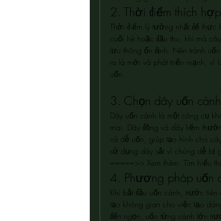
2. Thời điểm thích hợ
Thời điểm lý tưởng nhất để thực 
cuối hè hoặc đầu thu, khi mà cây 
lưu thông ổn định. Nên tránh uốn
ra lá mới và phát triển mạnh, vì
uốn.
3. Chọn dây uốn cành
Dây uốn cành là một công cụ khôn
mai. Dây đồng và dây kẽm thườn
và dễ uốn, giúp tạo hình cho cây
sử dụng dây sắt vì chúng dễ bị g
=====>> Xem thêm: Tìm hiểu th
4. Phương pháp uốn 
Khi bắt đầu uốn cành, trước tiên
tạo không gian cho việc tạo dán
đến ngọn, uốn từng cành lớn tr