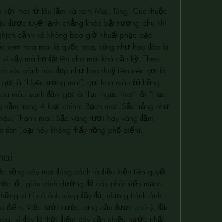
với mai từ lâu lắm và xem Mai, Tùng, Cúc thuộc 
ịu được tuyết lạnh chẳng khác bật trượng phu khí 
ghịch cảnh và không bao giờ khuất phục bạo 
c xem hoa mai là quốc hoa, cũng như hoa đào là 
vì vậy mà họ đặt tên cho mai khá cầu kỳ. Theo 
ó sáu cánh tròn đẹp như hoa thuỷ tiên nên gọi là 
p gọi là “Uyên ương mai”, gọi hoa màu đỏ hồng 
 hoa màu xanh đậm gọi là “Lục ngạc mai” rồi “Hạc 
nằm trong 4 loại chính: Bạch mai: Sắc trắng như 
máu; Thanh mai: Sắc vàng tươi hay vàng đậm; 
đen (loại này không thấy trồng phổ biến).
mai
c trồng cây mai đúng cách là điều kiện tiên quyết. 
ước tốt, giàu dinh dưỡng để cây phát triển mạnh 
ững vị trí có ánh sáng đầy đủ, nhưng tránh ánh 
o điểm. Việc tưới nước cũng cần được chú ý, đặc 
 hoa, vì đây là thời điểm cây cần nhiều nước nhất.