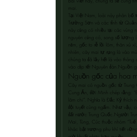
bài viết này, chúng ta sẽ cùng tìm
mai.
Tại Việt Nam, loài này phân bố t
Trường Sơn và các tỉnh từ Quản
này cũng có nhiều tại các vùng 
nguyên cũng có, song số lượng ít 
năm, gốc to rễ lồi lõm, thân xù x
nhiên, cây mai tự rụng lá vào m
chúng ta đã lảy hết lá vào tháng 
vào dịp tết Nguyên đán.Nguồn g
Nguồn gốc của hoa m
Cây mai có nguồn gốc từ Trung 
Cung Ấn, đời Minh chép rằng: “Đ
lãm chi”. Nghĩa là Đắc Kỷ thích 
đội tuyết cùng ngấm. Như vậy, c
đất nước Trung Quốc.Người Trun
Mai, Tùng, Cúc thuộc nhóm “Tuế t
khác bật trượng phu khí tiết vữ
giờ khuất phục bạo quyền.