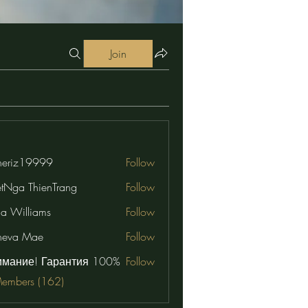
Join
eriz19999
Follow
19999
etNga ThienTrang
Follow
na Williams
Follow
neva Mae
Follow
имание! Гарантия 100%
Follow
Members (162)