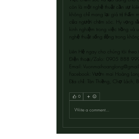
còn là một nghệ thuật cần sự kiê
không chỉ mang lại giá trị thẩm
của người chăm sóc. Hy vọng rằn
kinh nghiệm trong việc trồng và
nghệ thuật sống động trong khôn
Liên Hệ ngay cho chúng tôi theo 
Điện thoại/Zalo: 0905 888 9
Email: 
Vuonmaihoanglong@gmai
Facebook: Vườn mai Hoàng Lon
Địa chỉ: Tân Thiềng, Chợ Lách, B
0
Write a comment...