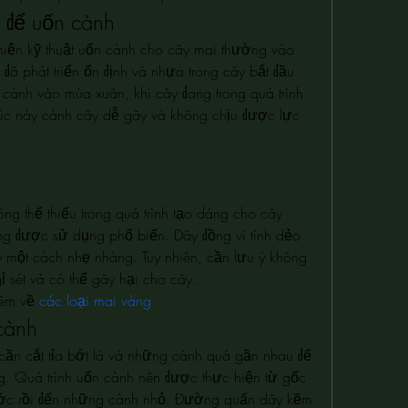
p để uốn cành
hiện kỹ thuật uốn cành cho cây mai thường vào 
đã phát triển ổn định và nhựa trong cây bắt đầu 
 cành vào mùa xuân, khi cây đang trong quá trình 
 lúc này cành cây dễ gãy và không chịu được lực 
g thể thiếu trong quá trình tạo dáng cho cây 
g được sử dụng phổ biến. Dây đồng vì tính dẻo 
 một cách nhẹ nhàng. Tuy nhiên, cần lưu ý không 
ỉ sét và có thể gây hại cho cây.
êm về 
các loại mai vàng
cành
 cần cắt tỉa bớt lá và những cành quá gần nhau để 
g. Quá trình uốn cành nên được thực hiện từ gốc 
ước rồi đến những cành nhỏ. Đường quấn dây kẽm 