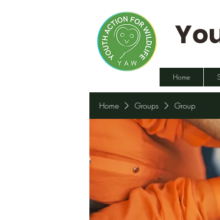
You
Home
Home
Groups
Group