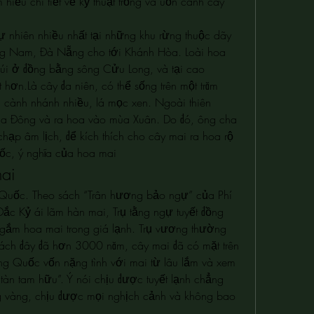
 hiểu chi tiết về kỹ thuật trồng và uốn cành cây 
ự nhiên nhiều nhất tại những khu rừng thuộc dãy 
g Nam, Đà Nẵng cho tới Khánh Hòa. Loài hoa 
núi ở đồng bằng sông Cửu Long, và tại cao 
hơn.Là cây đa niên, có thể sống trên một trăm 
ì, cành nhánh nhiều, lá mọc xen. Ngoài thiên 
ùa Đông và ra hoa vào mùa Xuân. Do đó, ông cha 
chạp âm lịch, để kích thích cho cây mai ra hoa rộ 
ốc, ý nghĩa của hoa mai
ai
Quốc. Theo sách “Trân hương bảo ngự” của Phí 
ắc Kỷ ái lãm hàn mai, Trụ tằng ngự tuyết đồng 
ngắm hoa mai trong giá lạnh. Trụ vương thường 
ách đây đã hơn 3000 năm, cây mai đã có mặt trên 
g Quốc vốn nặng tình với mai từ lâu lắm và xem 
àn tam hữu”. Ý nói chịu được tuyết lạnh chẳng 
ng vàng, chịu được mọi nghịch cảnh và không bao 