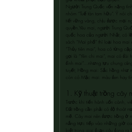
Người Trung Quốc vốn nặng tình 
nhóm “Tuế tàn tam hữu”. Ý nói ch
tiết vững vàng, chịu được mọi n
quyền.Yêu mai, người Trung Quố
quốc hoa của người Nhật, có lẽ 
sách “Mai phổ” thì loại hoa mai c
“Thủy tiên mai”, hoa có từng cặ
gọi là “Yên chi mai”, mai có đài
đình mai”…nhưng tựu chung cũng 
tuyết; Hồng mai: Sắc hồng như 
còn có Mặc mai: màu đen hay tím 
1. Kỹ thuật trồng cây 
Trước khi tiến hành uốn cành, việ
Đất trồng cần phải có độ thoát n
mẽ. Cây mai nên được trồng ở nh
nắng trực tiếp vào những giờ ca
biệt trong giai đoạn cây đang ra