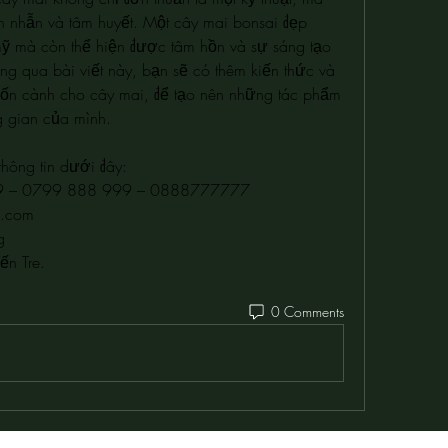
n nhẫn và tâm huyết. Một cây mai bonsai đẹp 
 mỹ mà còn thể hiện được tâm hồn và sự sáng tạo 
g qua bài viết này, bạn sẽ có thêm kiến thức và 
 uốn cành cho cây mai, để tạo nên những tác phẩm 
g gian của mình.
thông tin dưới đây:
99 – 0799 888 999 – 0888777777
l.com
g
ến Tre.
0 Comments