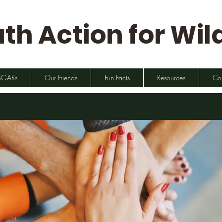
th Action for Wild
SGARs
Our Friends
Fun Facts
Resources
Co