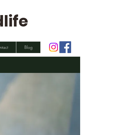
life
ntact
Blog