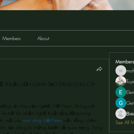
Members
About
Members
moh
moheriz
Tuy
HỆ THUẬT UỐN CÀNH TẠO DÁNG CHO CÂY 
Ele
Ge
tượng văn hóa của người Việt Nam, không chỉ 
là một tác phẩm nghệ thuật sống động trong 
Вн
ợc một cây 
mai vàng Việt Nam
 việc trồng, chăm 
See All 
cành, tạo dáng là những bước rất quan trọng. Trong 