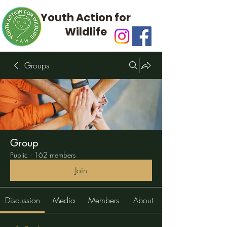
Youth Action for
Wildlife
Groups
Group
Public
·
162 members
Join
Discussion
Media
Members
About