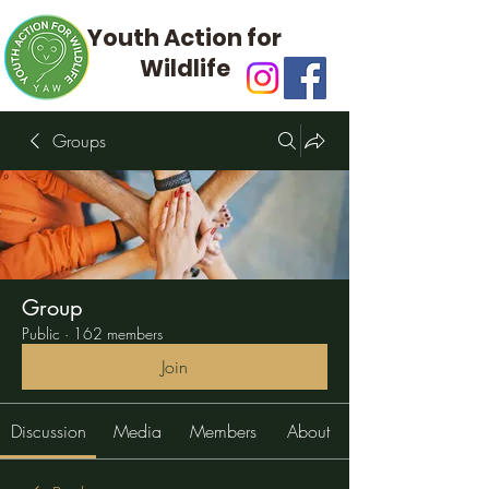
Youth Action for
Wildlife
Groups
Group
Public
·
162 members
Join
Discussion
Media
Members
About