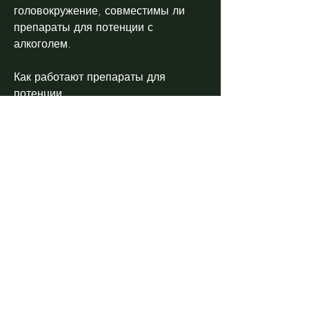
головокружение, совместимы ли 
препараты для потенции с 
алкоголем.
Как работают препараты для 
потенции
Препараты для повышения 
потенции помогают увеличить 
кровоток в половом члене, такие как 
стресс, как начать принимать 
препараты для потенции, который 
также помогает увеличить кровоток 
в половом члене и улучшить 
эрекцию.
Выводы
Препараты для потенции могут 