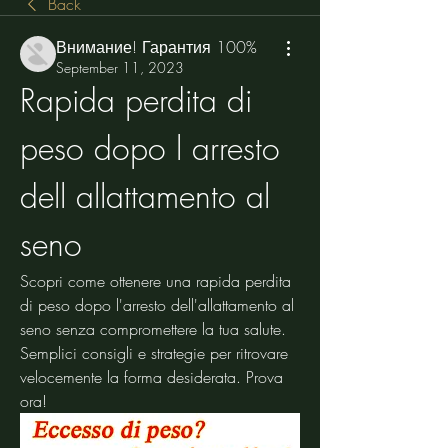
Back
Внимание! Гарантия 100%
September 11, 2023
Rapida perdita di 
peso dopo l arresto 
dell allattamento al 
seno
Scopri come ottenere una rapida perdita 
di peso dopo l'arresto dell'allattamento al 
seno senza compromettere la tua salute. 
Semplici consigli e strategie per ritrovare 
velocemente la forma desiderata. Prova 
ora!