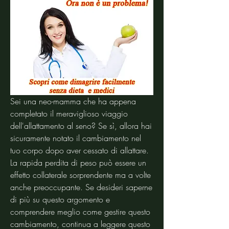
Sei una neo-mamma che ha appena 
completato il meraviglioso viaggio 
dell'allattamento al seno? Se sì, allora hai 
sicuramente notato il cambiamento nel 
tuo corpo dopo aver cessato di allattare. 
La rapida perdita di peso può essere un 
effetto collaterale sorprendente ma a volte 
anche preoccupante. Se desideri saperne 
di più su questo argomento e 
comprendere meglio come gestire questo 
cambiamento, continua a leggere questo 