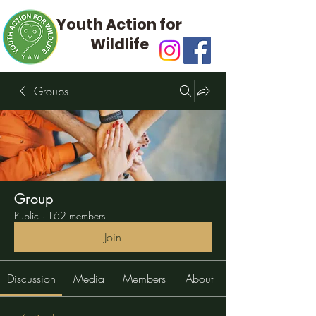
Youth Action for
Wildlife
Groups
Group
Public
·
162 members
Join
Discussion
Media
Members
About