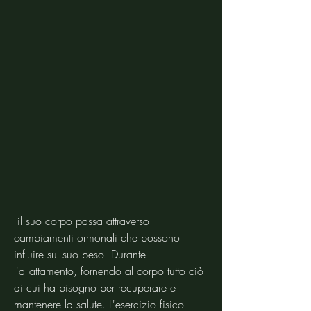
 il suo corpo passa attraverso 
cambiamenti ormonali che possono 
influire sul suo peso. Durante 
l'allattamento, fornendo al corpo tutto ciò 
di cui ha bisogno per recuperare e 
mantenere la salute. L'esercizio fisico 