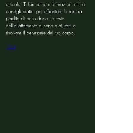
articolo. Ti forniremo informazioni utili e 
consigli pratici per affrontare la rapida 
perdita di peso dopo l'arresto 
dell'allattamento al seno e aiutarti a 
ritrovare il benessere del tuo corpo.
 QUI