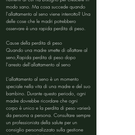
modo sano. Ma cosa succede quando 
l'allattamento al seno viene interrotto? Una 
delle cose che le madri potrebbero 
osservare è una rapida perdita di peso.
Cause della perdita di peso
Quando una madre smette di allattare al 
seno,Rapida perdita di peso dopo 
l'arresto dell'allattamento al seno
L'allattamento al seno è un momento 
speciale nella vita di una madre e del suo 
bambino. Durante questo periodo, ogni 
madre dovrebbe ricordare che ogni 
corpo è unico e la perdita di peso varierà 
da persona a persona. Consultare sempre 
un professionista della salute per un 
consiglio personalizzato sulla gestione 