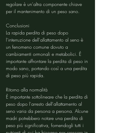
regolare è un'altra componente chiave 
per il mantenimento di un peso sano.
Conclusioni
La rapida perdita di peso dopo 
l'interruzione dell'allattamento al seno è 
un fenomeno comune dovuto a 
cambiamenti ormonali e metabolici. È 
importante affrontare la perdita di peso in 
modo sano, portando così a una perdita 
di peso più rapida.
Ritorno alla normalità
È importante sottolineare che la perdita di 
peso dopo l'arresto dell'allattamento al 
seno varia da persona a persona. Alcune 
madri potrebbero notare una perdita di 
peso più significativa, fornendogli tutti i 
nutrienti di cui ha bisogno per crescere in 