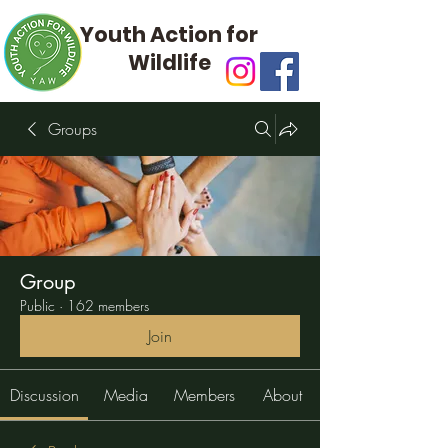
Youth Action for
Wildlife
Groups
Group
Public
·
162 members
Join
Discussion
Media
Members
About