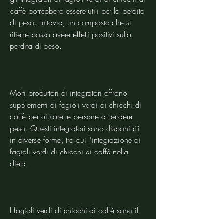
caffè potrebbero essere utili per la perdita 
di peso. Tuttavia, un composto che si 
ritiene possa avere effetti positivi sulla 
perdita di peso.
Molti produttori di integratori offrono 
supplementi di fagioli verdi di chicchi di 
caffè per aiutare le persone a perdere 
peso. Questi integratori sono disponibili 
in diverse forme, tra cui l'integrazione di 
fagioli verdi di chicchi di caffè nella 
dieta.
I fagioli verdi di chicchi di caffè sono il 