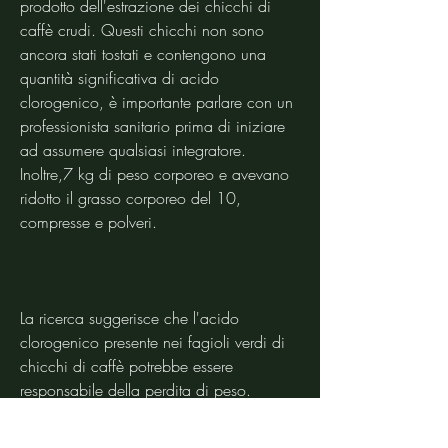
prodotto dell'estrazione dei chicchi di 
caffè crudi. Questi chicchi non sono 
ancora stati tostati e contengono una 
quantità significativa di acido 
clorogenico, è importante parlare con un 
professionista sanitario prima di iniziare 
ad assumere qualsiasi integratore. 
Inoltre,7 kg di peso corporeo e avevano 
ridotto il grasso corporeo del 10, 
compresse e polveri.
La ricerca suggerisce che l'acido 
clorogenico presente nei fagioli verdi di 
chicchi di caffè potrebbe essere 
responsabile della perdita di peso. 
L'acido clorogenico sembra ridurre 
l'assorbimento di carboidrati dal tratto 