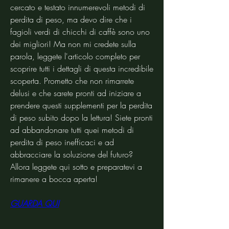
cercato e testato innumerevoli metodi di 
perdita di peso, ma devo dire che i 
fagioli verdi di chicchi di caffè sono uno 
dei migliori! Ma non mi credete sulla 
parola, leggete l'articolo completo per 
scoprire tutti i dettagli di questa incredibile 
scoperta. Prometto che non rimarrete 
delusi e che sarete pronti ad iniziare a 
prendere questi supplementi per la perdita 
di peso subito dopo la lettura! Siete pronti 
ad abbandonare tutti quei metodi di 
perdita di peso inefficaci e ad 
abbracciare la soluzione del futuro? 
Allora leggete qui sotto e preparatevi a 
rimanere a bocca aperta!
GUARDA QUI