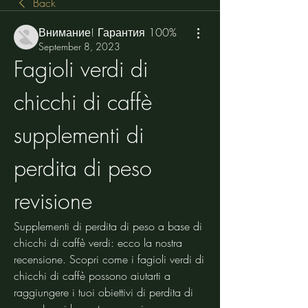
Back
Внимание! Гарантия 100%
September 8, 2023
Fagioli verdi di 
chicchi di caffè 
supplementi di 
perdita di peso 
revisione
Supplementi di perdita di peso a base di 
chicchi di caffè verdi: ecco la nostra 
recensione. Scopri come i fagioli verdi di 
chicchi di caffè possono aiutarti a 
raggiungere i tuoi obiettivi di perdita di 