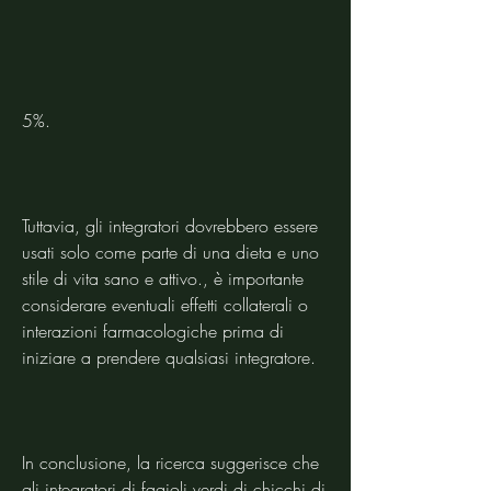
5%.
Tuttavia, gli integratori dovrebbero essere 
usati solo come parte di una dieta e uno 
stile di vita sano e attivo., è importante 
considerare eventuali effetti collaterali o 
interazioni farmacologiche prima di 
iniziare a prendere qualsiasi integratore.
In conclusione, la ricerca suggerisce che 
gli integratori di fagioli verdi di chicchi di 