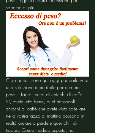
peso. Leggi la nostra recensione per 
saperne di più.
Ciao amici, sono qui oggi per parlarvi di 
una soluzione incredibile per perdere 
peso: i fagioli verdi di chicchi di caffè! 
Sì, avete letto bene, quei minuscoli 
chicchi di caffè che avete visto saltellare 
nella vostra tazza al mattino possono in 
realtà aiutare a perdere quei chili di 
troppo. Come medico esperto, ho 