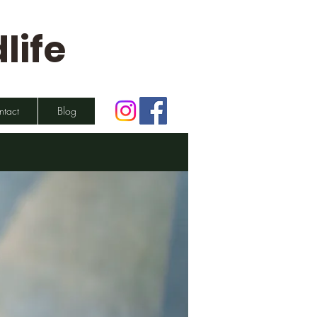
life
ntact
Blog