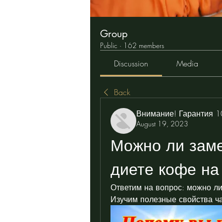
Group
Public
·
162 members
Discussion
Media
Back
Внимание! Гарантия 
August 19, 2023
Можно ли заме
диете кофе на
Ответим на вопрос: можно ли
Изучим полезные свойства ча