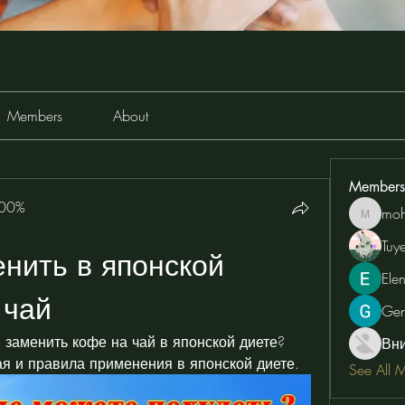
Members
About
Members
100%
moh
moheriz
Tuy
нить в японской 
Ele
 чай
Ge
 заменить кофе на чай в японской диете? 
Вн
я и правила применения в японской диете.
See All 