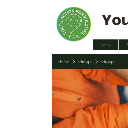
You
Home
Home
Groups
Group