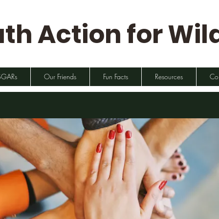
th Action for Wild
SGARs
Our Friends
Fun Facts
Resources
Co