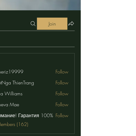
Join
eriz19999
Follow
19999
etNga ThienTrang
Follow
na Williams
Follow
neva Mae
Follow
имание! Гарантия 100%
Follow
Members (162)