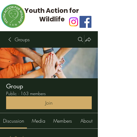
Youth Action for
Wildlife
Groups
Group
Public
·
163 members
Join
Discussion
Media
Members
About