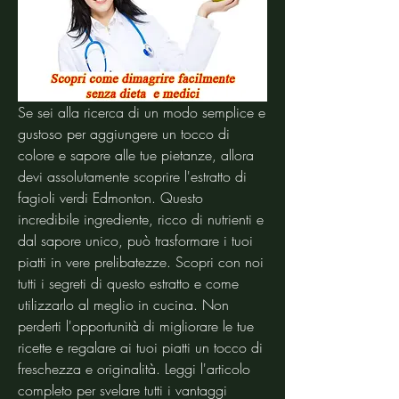
Se sei alla ricerca di un modo semplice e 
gustoso per aggiungere un tocco di 
colore e sapore alle tue pietanze, allora 
devi assolutamente scoprire l'estratto di 
fagioli verdi Edmonton. Questo 
incredibile ingrediente, ricco di nutrienti e 
dal sapore unico, può trasformare i tuoi 
piatti in vere prelibatezze. Scopri con noi 
tutti i segreti di questo estratto e come 
utilizzarlo al meglio in cucina. Non 
perderti l'opportunità di migliorare le tue 
ricette e regalare ai tuoi piatti un tocco di 
freschezza e originalità. Leggi l'articolo 
completo per svelare tutti i vantaggi 