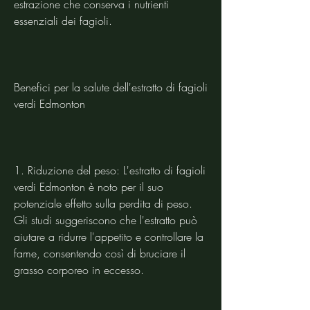
estrazione che conserva i nutrienti 
essenziali dei fagioli.
Benefici per la salute dell'estratto di fagioli 
verdi Edmonton
1. Riduzione del peso: L'estratto di fagioli 
verdi Edmonton è noto per il suo 
potenziale effetto sulla perdita di peso. 
Gli studi suggeriscono che l'estratto può 
aiutare a ridurre l'appetito e controllare la 
fame, consentendo così di bruciare il 
grasso corporeo in eccesso.