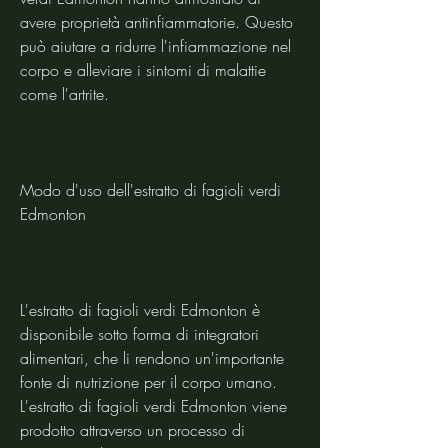
avere proprietà antinfiammatorie. Questo 
può aiutare a ridurre l'infiammazione nel 
corpo e alleviare i sintomi di malattie 
come l'artrite.
Modo d'uso dell'estratto di fagioli verdi 
Edmonton
L'estratto di fagioli verdi Edmonton è 
disponibile sotto forma di integratori 
alimentari, che li rendono un'importante 
fonte di nutrizione per il corpo umano. 
L'estratto di fagioli verdi Edmonton viene 
prodotto attraverso un processo di 