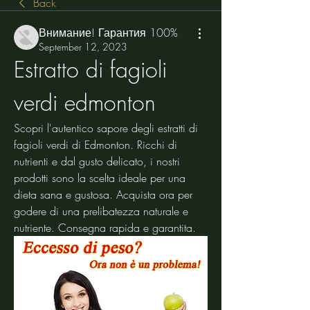
Back
Внимание! Гарантия 100%
September 12, 2023
Estratto di fagioli 
verdi edmonton
Scopri l'autentico sapore degli estratti di 
fagioli verdi di Edmonton. Ricchi di 
nutrienti e dal gusto delicato, i nostri 
prodotti sono la scelta ideale per una 
dieta sana e gustosa. Acquista ora per 
godere di una prelibatezza naturale e 
nutriente. Consegna rapida e garantita.