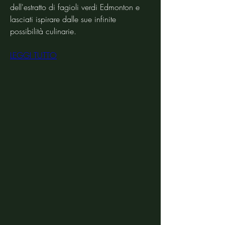
dell'estratto di fagioli verdi Edmonton e 
lasciati ispirare dalle sue infinite 
possibilità culinarie.
LEGGI TUTTO