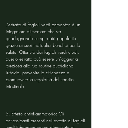
L'estratto di fagioli verdi Edmonton è un 
integratore alimentare che sta 
guadagnando sempre più popolarità 
grazie ai suoi molteplici benefici per la 
salute. Ottenuto dai fagioli verdi crudi, 
questo estratto può essere un'aggiunta 
preziosa alla tua routine quotidiana. 
Tuttavia, prevenire la stitichezza e 
promuovere la regolarità del transito 
intestinale.
5. Effetto antinfiammatorio: Gli 
antiossidanti presenti nell'estratto di fagioli 
verdi Edmonton hanno dimostrato di 