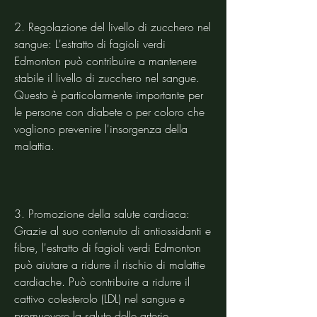
2. Regolazione del livello di zucchero nel 
sangue: L'estratto di fagioli verdi 
Edmonton può contribuire a mantenere 
stabile il livello di zucchero nel sangue. 
Questo è particolarmente importante per 
le persone con diabete o per coloro che 
vogliono prevenire l'insorgenza della 
malattia.
3. Promozione della salute cardiaca: 
Grazie al suo contenuto di antiossidanti e 
fibre, l'estratto di fagioli verdi Edmonton 
può aiutare a ridurre il rischio di malattie 
cardiache. Può contribuire a ridurre il 
cattivo colesterolo (LDL) nel sangue e 
promuovere la salute delle arterie.