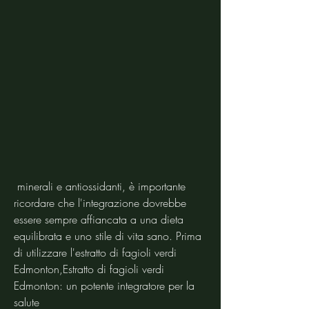
 minerali e antiossidanti, è importante 
ricordare che l'integrazione dovrebbe 
essere sempre affiancata a una dieta 
equilibrata e uno stile di vita sano. Prima 
di utilizzare l'estratto di fagioli verdi 
Edmonton,Estratto di fagioli verdi 
Edmonton: un potente integratore per la 
salute