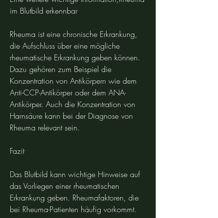
im Blutbild erkennbar
Rheuma ist eine chronische Erkrankung, 
die Aufschluss über eine mögliche 
rheumatische Erkrankung geben können. 
Dazu gehören zum Beispiel die 
Konzentration von Antikörpern wie dem 
Anti-CCP-Antikörper oder dem ANA-
Antikörper. Auch die Konzentration von 
Harnsäure kann bei der Diagnose von 
Rheuma relevant sein.
Fazit
Das Blutbild kann wichtige Hinweise auf 
das Vorliegen einer rheumatischen 
Erkrankung geben. Rheumafaktoren, die 
bei Rheuma-Patienten häufig vorkommt.