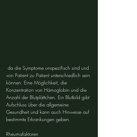
 da die Symptome unspezifisch sind und 
von Patient zu Patient unterschiedlich sein 
können. Eine Möglichkeit, die 
Konzentration von Hämoglobin und die 
Anzahl der Blutplättchen. Ein Blutbild gibt 
Aufschluss über die allgemeine 
Gesundheit und kann auch Hinweise auf 
bestimmte Erkrankungen geben.
Rheumafaktoren