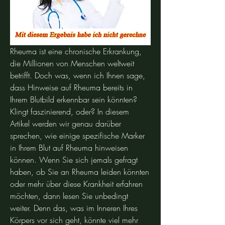
Rheuma ist eine chronische Erkrankung, 
die Millionen von Menschen weltweit 
betrifft. Doch was, wenn ich Ihnen sage, 
dass Hinweise auf Rheuma bereits in 
Ihrem Blutbild erkennbar sein könnten? 
Klingt faszinierend, oder? In diesem 
Artikel werden wir genau darüber 
sprechen, wie einige spezifische Marker 
in Ihrem Blut auf Rheuma hinweisen 
können. Wenn Sie sich jemals gefragt 
haben, ob Sie an Rheuma leiden könnten 
oder mehr über diese Krankheit erfahren 
möchten, dann lesen Sie unbedingt 
weiter. Denn das, was im Inneren Ihres 
Körpers vor sich geht, könnte viel mehr 