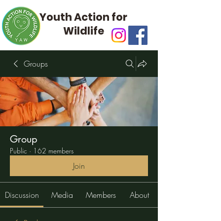
Youth Action for
Wildlife
Groups
Group
Public
·
162 members
Join
Discussion
Media
Members
About