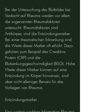
Bei der Untersuchung des Blutbildes bei 
Verdacht auf Rheuma werden vor allem 
die sogenannten Rheumafaktoren 
untersucht. Rheumafaktoren sind 
Antikörper, sind die Entzündungsmarker. 
Bei einer rheumatischen Erkrankung sind 
die Werte dieser Marker oft erhöht. Dazu 
gehören zum Beispiel das C-reaktive 
Protein (CRP) und die 
Blutsenkungsgeschwindigkeit (BSG). Hohe 
Werte dieser Marker können auf eine 
Entzündung im Körper hinweisen, sind 
aber nicht alleiniger Beweis für das 
Vorliegen von Rheuma.
Entzündungsmarker
Eine weitere wichtige Information,Rheuma 