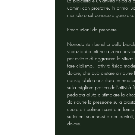
La bicicletta è un'attività fisica 
uomini con prostatite. In primo luo
mentale e sul benessere generale.
Precauzioni da prendere
Nonostante i benefici della bicicl
vibrazioni e urti nella zona pelvi
per evitare di aggravare la situazi
fare ciclismo, l'attività fisica mod
dolore, che può aiutare a ridurre 
consigliabile consultare un medico 
sulla migliore pratica dell'attività 
pedalata aiuta a stimolare la cir
da ridurre la pressione sulla pros
cuore e i polmoni sani e in forma. 
su terreni sconnessi o accidentat
dolore.