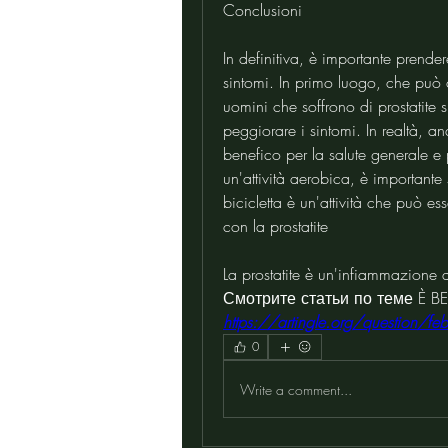
Conclusioni
In definitiva, è importante prende
sintomi. In primo luogo, che può c
uomini che soffrono di prostatite 
peggiorare i sintomi. In realtà, an
benefico per la salute generale e pe
un'attività aerobica, è importante
bicicletta è un'attività che può ess
con la prostatite
La prostatite è un'infiammazione d
Смотрите статьи по теме È BE
https://artingle.org/question/febb
0
Write a comment...