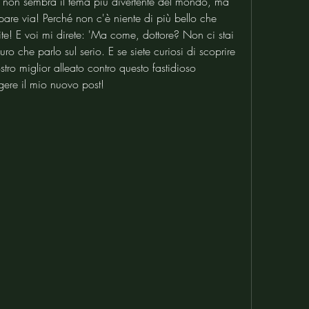
so, non sembra il tema più divertente del mondo, ma 
are via! Perché non c'è niente di più bello che 
ite! E voi mi direte: 'Ma come, dottore? Non ci stai 
o che parlo sul serio. E se siete curiosi di scoprire 
tro miglior alleato contro questo fastidioso 
gere il mio nuovo post!