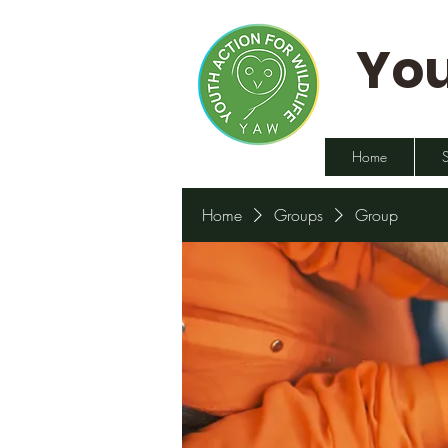
You
Home
Home
Groups
Group