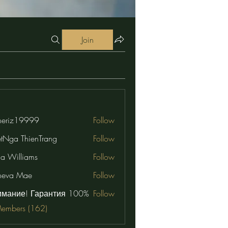
Join
eriz19999
Follow
19999
etNga ThienTrang
Follow
na Williams
Follow
neva Mae
Follow
имание! Гарантия 100%
Follow
Members (162)