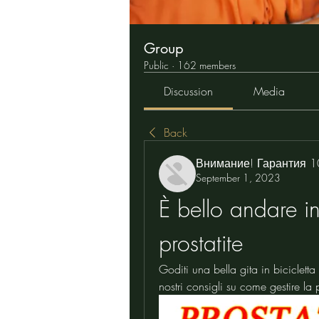
Group
Public
·
162 members
Discussion
Media
Back
Внимание! Гарантия 
September 1, 2023
È bello andare in 
prostatite
Goditi una bella gita in bicicletta
nostri consigli su come gestire la p