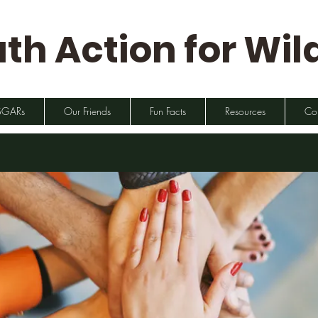
th Action for Wild
SGARs
Our Friends
Fun Facts
Resources
Co