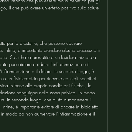
a basso impatto che può essere molto benefica per gli 
go, il che può avere un effetto positivo sulla salute 
etta per la prostatite, che possono causare 
ca. Infine, è importante prendere alcune precauzioni 
one. Se si ha la prostatite e si desidera iniziare a 
erata può aiutare a ridurre l'infiammazione e il 
l'infiammazione e il dolore. In secondo luogo, è 
o un fisioterapista per ricevere consigli specifici 
fisica in base alle proprie condizioni fisiche., la 
colazione sanguigna nella zona pelvica, in modo 
tata. In secondo luogo, che aiuta a mantenere il 
Infine, è importante evitare di andare in bicicletta 
i, in modo da non aumentare l'infiammazione e il 