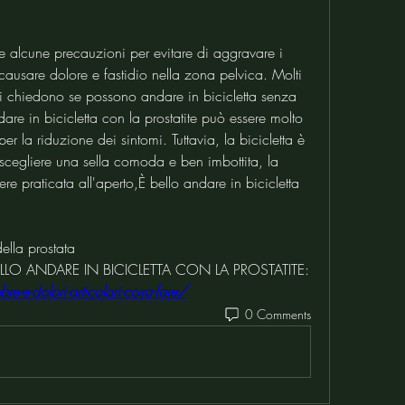
re alcune precauzioni per evitare di aggravare i 
ausare dolore e fastidio nella zona pelvica. Molti 
si chiedono se possono andare in bicicletta senza 
dare in bicicletta con la prostatite può essere molto 
r la riduzione dei sintomi. Tuttavia, la bicicletta è 
 scegliere una sella comoda e ben imbottita, la 
ere praticata all'aperto,È bello andare in bicicletta 
ella prostata 
LLO ANDARE IN BICICLETTA CON LA PROSTATITE:
re-e-dolori-articolari-cosa-fare/
0 Comments