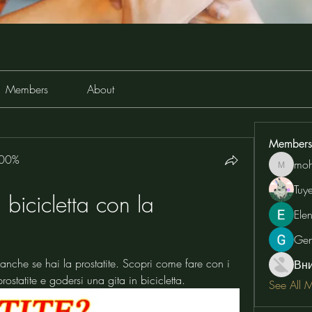
Members
About
Members
100%
moh
moheriz
Tuy
bicicletta con la 
Ele
Ge
 anche se hai la prostatite. Scopri come fare con i 
Вн
rostatite e godersi una gita in bicicletta.
See All 