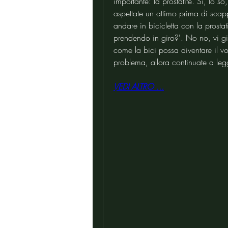
importante: la prostatite. Sì, lo 
aspettate un attimo prima di scapp
andare in bicicletta con la prostat
prendendo in giro?'. No no, vi giur
come la bici possa diventare il vos
problema, allora continuate a leg
VEDI ALTRO ...