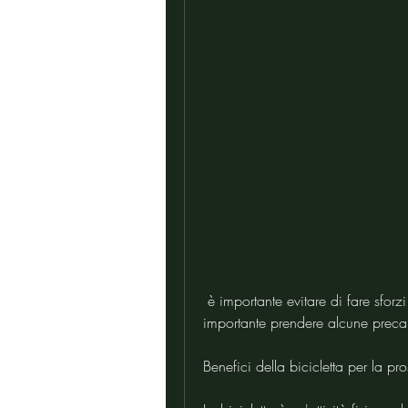
 è importante evitare di fare sforzi eccessivi o di pedalare troppo a lungo, ma è 
importante prendere alcune precau
Benefici della bicicletta per la pros