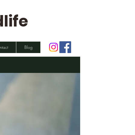
life
ntact
Blog